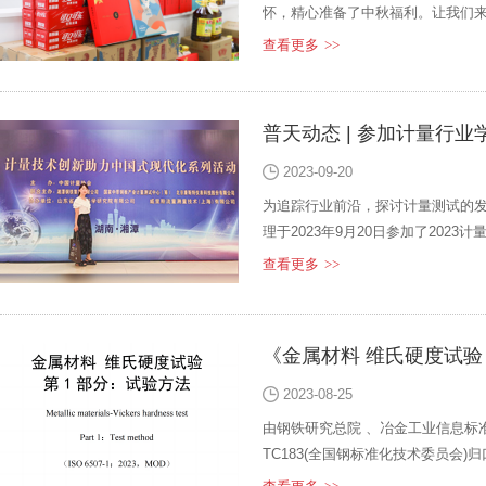
怀，精心准备了中秋福利。让我们
查看更多
>>
普天动态 | 参加计量行
2023-09-20
为追踪行业前沿，探讨计量测试的
理于2023年9月20日参加了20
流、展示最新技术成果，就数字化
查看更多
>>
片技术，汽车 检测技术，航空检测
《金属材料 维氏硬度试验
2023-08-25
由钢铁研究总院 、冶金工业信息标
TC183(全国钢标准化技术委员会)
验方法》征求意见稿已编制完成，