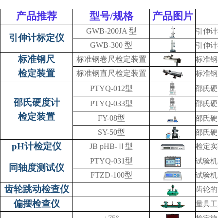
产品推荐
型号/规格
产品图片
GWB-200JA 型
引伸计
引伸计标定仪
GWB-300 型
引伸计
标准钢尺
标准钢卷尺检定装置
标准钢
检定装置
标准钢直尺检定装置
标准钢
PTYQ-012型
邵氏硬
邵氏硬度计
PTYQ-033型
邵氏硬
检定装置
FY-08型
邵氏硬
SY-50型
邵氏硬
pH计检定仪
JB pHB-Ⅱ型
检定实
PTYQ-031型
试验机
同轴度测试仪
FTZD-100型
试验机
齿轮跳动检查仪
齿轮的
偏摆检查仪
量具工