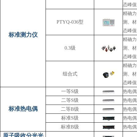
态峰值
精确力
PTYQ-036型
测、材
态峰值
标准测力仪
精确力
0.3级
测、材
态峰值
精确力
组合式
测、材
态峰值
一等S级
热电偶
二等S级
热电偶
标准热电偶
二等B级
热电偶
标准S级
热电偶
标准B级
热电偶
原子吸收分光光