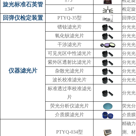
±75°
检定旋
旋光标准石英管
±34°
检定旋
回弹仪检定装置
PTYQ-35型
回弹仪
镨钕滤光片
分光光
氧化钬滤光片
分光光
干涉滤光片
分光光
可见光区中性滤光片
分光光
紫外区透射比滤光片
分光光
仪器滤光片
杂散光滤光片
分光光
波长校准滤光片
分光光
标准透过率校准滤光
分光光
片
荧光分析仪滤光片
荧光分
介质膜滤光片
介质膜
精确力
PTYQ-034型
测、材