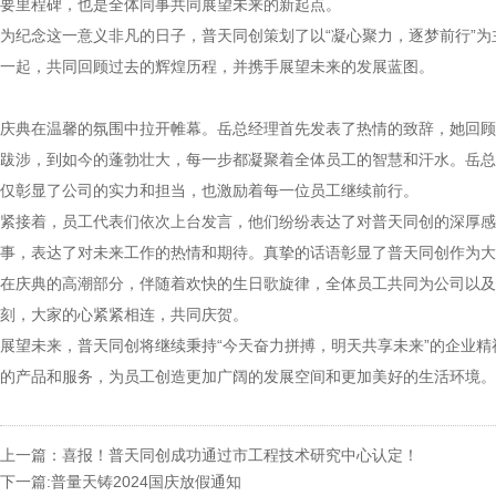
要里程碑，也是全体同事共同展望未来的新起点。
为纪念这一意义非凡的日子，普天同创策划了以“凝心聚力，逐梦前行”为
一起，共同回顾过去的辉煌历程，并携手展望未来的发展蓝图。
庆典在温馨的氛围中拉开帷幕。岳总经理首先发表了热情的致辞，她回顾
跋涉，到如今的蓬勃壮大，每一步都凝聚着全体员工的智慧和汗水。岳总
仅彰显了公司的实力和担当，也激励着每一位员工继续前行。
紧接着，员工代表们依次上台发言，他们纷纷表达了对普天同创的深厚感
事，表达了对未来工作的热情和期待。真挚的话语彰显了普天同创作为大
在庆典的高潮部分，伴随着欢快的生日歌旋律，全体员工共同为公司以及
刻，大家的心紧紧相连，共同庆贺。
展望未来，普天同创将继续秉持“今天奋力拼搏，明天共享未来”的企业
的产品和服务，为员工创造更加广阔的发展空间和更加美好的生活环境。
上一篇：喜报！普天同创成功通过市工程技术研究中心认定！
下一篇:普量天铸2024国庆放假通知