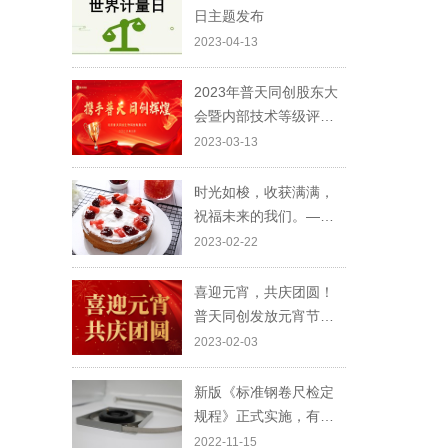
日主题发布
2023-04-13
2023年普天同创股东大
会暨内部技术等级评定
颁奖典礼圆满结束！
2023-03-13
时光如梭，收获满满，
祝福未来的我们。——
刘可欣、李锦、田娟
2023-02-22
喜迎元宵，共庆团圆！
普天同创发放元宵节福
利
2023-02-03
新版《标准钢卷尺检定
规程》正式实施，有这
些变化你知道吗？
2022-11-15