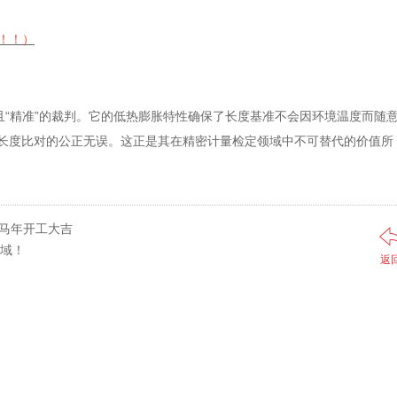
！！！）
且“精准”的裁判。它的低热膨胀特性确保了长度基准不会因环境温度而随
长度比对的公正无误。这正是其在精密计量检定领域中不可替代的价值所
6马年开工大吉
领域！
返