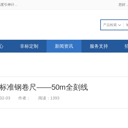
2019-02-21 一手资料流出 三大细节看透高精度引伸计标定仪
2018-03-22 普天同创电子发票上线了，不用再苦苦等待纸质发票啦！
您好
心
非标定制
新闻资讯
服务支持
钢标准钢卷尺——50m全刻线
02-03
作者：
阅读：1393