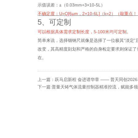
示值误差：±（0.03mm+3×10-5L）
不确定度：U=Q[6μm，2×10-6L]（k=2）（敲重点
5、可定制
可以根据具体需求定制长度，5-100米均可定制。
简单来说，选择铟钢尺就像是选择了一位极其“淡定”
改变，其高精度刻划和严格的自身检定要求则保证了
在。
上一篇：跃马启新程 奋进谱华章 —— 普天同创202
下一篇:普量天铸气体流量控制器精准控流，赋能多