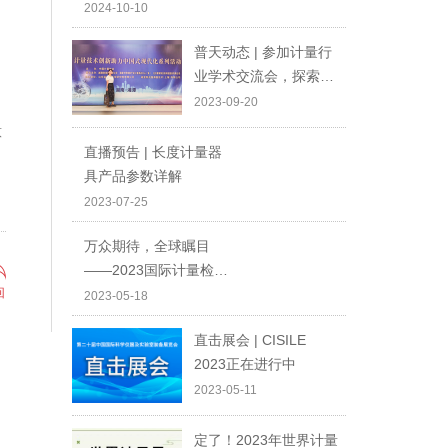
乐！
2024-10-10
普天动态 | 参加计量行
业学术交流会，探索科
技创新前沿
2023-09-20
意
直播预告 | 长度计量器
具产品参数详解
2023-07-25
万众期待，全球瞩目
——2023国际计量检测
回
技术与设备博览会，我
2023-05-18
们相约上海，不见不
直击展会 | CISILE
散！
2023正在进行中
2023-05-11
定了！2023年世界计量